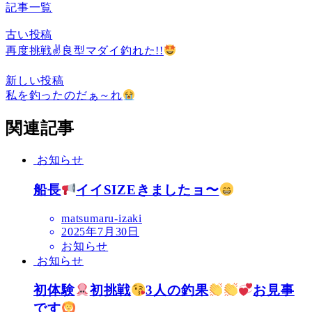
記事一覧
古い投稿
再度挑戦✌
良型マダイ釣れた!!
新しい投稿
私を釣ったのだぁ～れ
関連記事
お知らせ
船長
イイSIZEきましたョ〜
matsumaru-izaki
2025年7月30日
お知らせ
お知らせ
初体験
初挑戦
3人の釣果
お見事
です