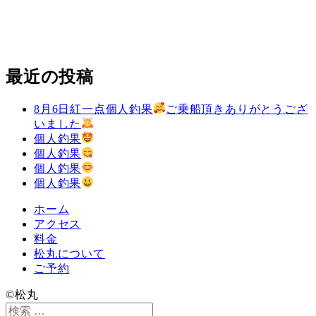
最近の投稿
8月6日紅一点個人釣果
ご乗船頂きありがとうござ
いました
個人釣果
個人釣果
個人釣果
個人釣果
ホーム
アクセス
料金
松丸について
ご予約
©️松丸
検