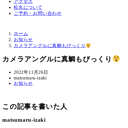
アクセス
松丸について
ご予約・お問い合わせ
ホーム
お知らせ
カメラアングルに真鯛もびっくり
カメラアングルに真鯛もびっくり
投
2022年11月26日
稿
著
matsumaru-izaki
カ
お知らせ
日
者
テ
ゴ
リ
この記事を書いた人
ー
matsumaru-izaki