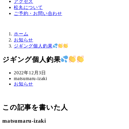
アクセス
松丸について
ご予約・お問い合わせ
ホーム
お知らせ
ジギング個人釣果
ジギング個人釣果
投
2022年12月3日
稿
著
matsumaru-izaki
カ
お知らせ
日
者
テ
ゴ
リ
この記事を書いた人
ー
matsumaru-izaki