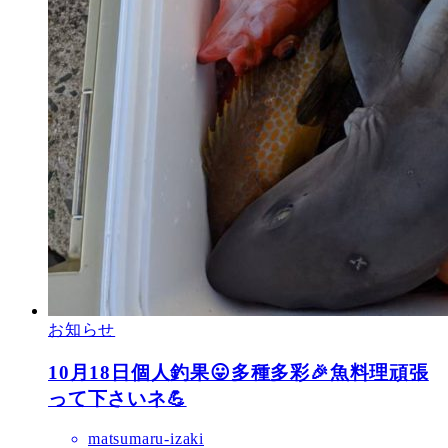
お知らせ
10月18日個人釣果😛多種多彩🎉魚料理頑張
って下さいネ💪
matsumaru-izaki