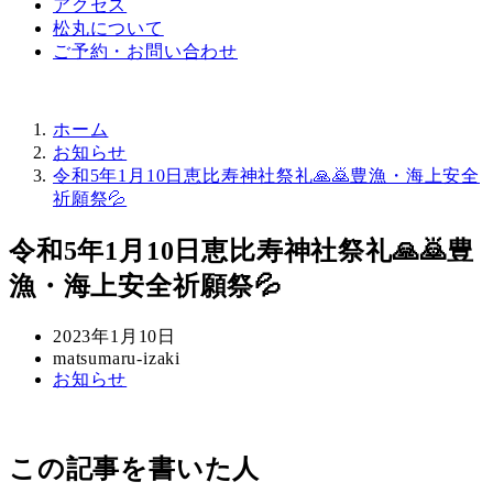
アクセス
松丸について
ご予約・お問い合わせ
ホーム
お知らせ
令和5年1月10日恵比寿神社祭礼🙏🙇豊漁・海上安全
祈願祭💦
令和5年1月10日恵比寿神社祭礼🙏🙇豊
漁・海上安全祈願祭💦
投
2023年1月10日
稿
著
matsumaru-izaki
カ
お知らせ
日
者
テ
ゴ
リ
この記事を書いた人
ー