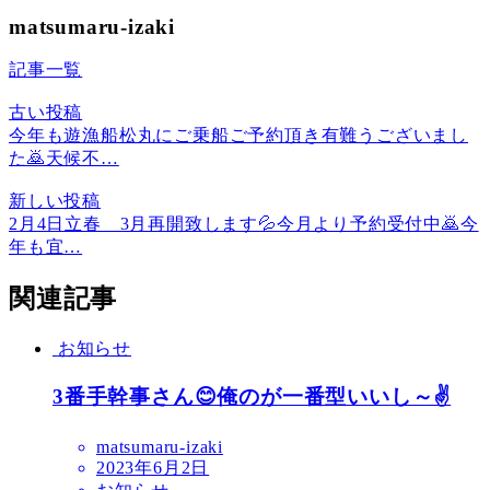
matsumaru-izaki
記事一覧
古い投稿
今年も遊漁船松丸にご乗船ご予約頂き有難うございまし
た🙇天候不…
新しい投稿
2月4日立春 3月再開致します💦今月より予約受付中🙇今
年も宜…
関連記事
お知らせ
3番手幹事さん😊俺のが一番型いいし～✌️
matsumaru-izaki
2023年6月2日