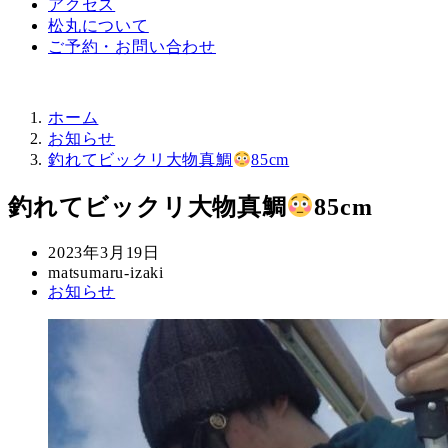
アクセス
松丸について
ご予約・お問い合わせ
ホーム
お知らせ
釣れてビックリ大物真鯛
85cm
釣れてビックリ大物真鯛
85cm
投
2023年3月19日
稿
著
matsumaru-izaki
カ
お知らせ
日
者
テ
ゴ
リ
ー