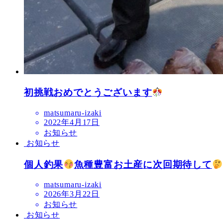
初挑戦おめでとうございます
matsumaru-izaki
2022年4月17日
お知らせ
お知らせ
個人釣果
魚種豊富お土産に次回期待して
matsumaru-izaki
2026年3月22日
お知らせ
お知らせ