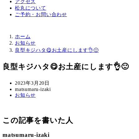
アクセス
松丸について
ご予約・お問い合わせ
ホーム
お知らせ
良型キジハタ😋お土産にします👌🙂
良型キジハタ😋お土産にします👌🙂
投
2023年3月20日
稿
著
matsumaru-izaki
カ
お知らせ
日
者
テ
ゴ
リ
この記事を書いた人
ー
matsumaru-izaki