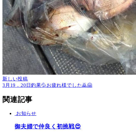
新しい投稿
3月19．20日釣果💦お疲れ様でした🙇🤗
関連記事
お知らせ
御夫婦で仲良く初挑戦😍