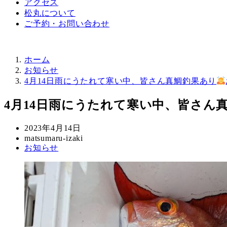
アクセス
松丸について
ご予約・お問い合わせ
ホーム
お知らせ
4月14日雨にうたれて寒い中、皆さん真鯛釣果あり
4月14日雨にうたれて寒い中、皆さん
投
2023年4月14日
稿
著
matsumaru-izaki
カ
お知らせ
日
者
テ
ゴ
リ
ー