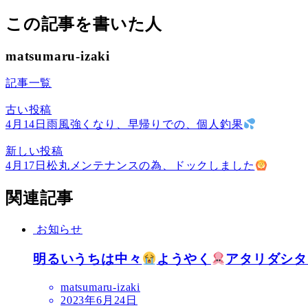
この記事を書いた人
matsumaru-izaki
記事一覧
古い投稿
4月14日雨風強くなり、早帰りでの、個人釣果
新しい投稿
4月17日松丸メンテナンスの為、ドックしました
関連記事
お知らせ
明るいうちは中々
ようやく
アタリダシタ
matsumaru-izaki
2023年6月24日