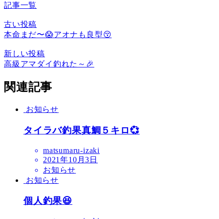
記事一覧
古い投稿
本命まだ〜😱アオナも良型😚
新しい投稿
高級アマダイ釣れた～🎉
関連記事
お知らせ
タイラバ釣果真鯛５キロ💞
matsumaru-izaki
2021年10月3日
お知らせ
お知らせ
個人釣果😆