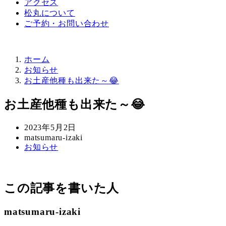
アクセス
松丸について
ご予約・お問い合わせ
ホーム
お知らせ
お土産他種も出来た～😂
お土産他種も出来た～😂
投
2023年5月2日
稿
著
matsumaru-izaki
カ
お知らせ
日
者
テ
ゴ
リ
この記事を書いた人
ー
matsumaru-izaki