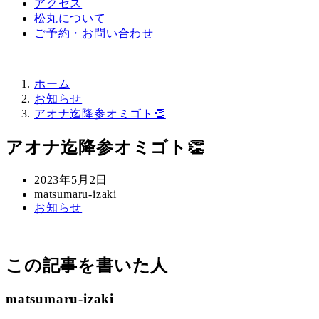
アクセス
松丸について
ご予約・お問い合わせ
ホーム
お知らせ
アオナ迄降参オミゴト👏
アオナ迄降参オミゴト👏
投
2023年5月2日
稿
著
matsumaru-izaki
カ
お知らせ
日
者
テ
ゴ
リ
この記事を書いた人
ー
matsumaru-izaki