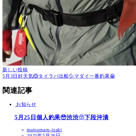
新しい投稿
5月3日好天気🙆タイラバ出船💦マダイ一番釣果😁
関連記事
お知らせ
5月25日個人釣果🥹渋渋🫥下段沖漬
matsumaru-izaki
2025年5月26日