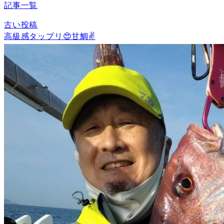
記事一覧
古い投稿
高級感タップリ😍甘鯛✌️