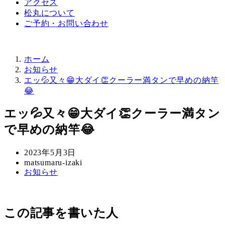
アクセス
松丸について
ご予約・お問い合わせ
ホーム
お知らせ
エッ💦又々😁大ダイ👏クーラー満タンで早めの納竿
😂
エッ💦又々😁大ダイ👏クーラー満タン
で早めの納竿😂
投
2023年5月3日
稿
著
matsumaru-izaki
カ
お知らせ
日
者
テ
ゴ
リ
この記事を書いた人
ー