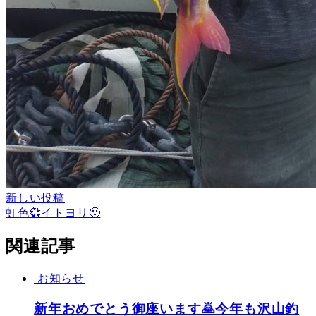
新しい投稿
虹色💞イトヨリ🙂
関連記事
お知らせ
新年おめでとう御座います🙇今年も沢山釣