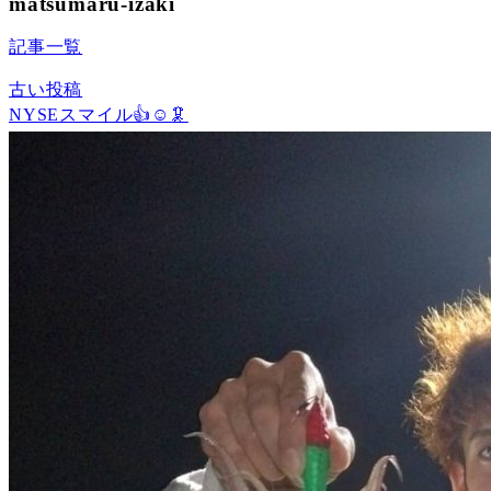
matsumaru-izaki
記事一覧
古い投稿
NYSEスマイル👍☺️🦑