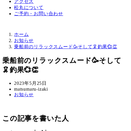
アクセス
松丸について
ご予約・お問い合わせ
ホーム
お知らせ
乗船前のリラックスムード🥳そして🦑釣果💞👏
乗船前のリラックスムード🥳そして
🦑釣果💞👏
投
2023年5月25日
稿
著
matsumaru-izaki
カ
お知らせ
日
者
テ
ゴ
リ
この記事を書いた人
ー