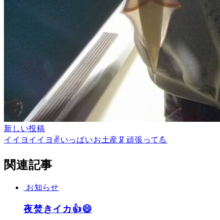
新しい投稿
イイヨイイヨ✌️いっぱいお土産🦑頑張って💪
関連記事
お知らせ
夜焚きイカ👍😄