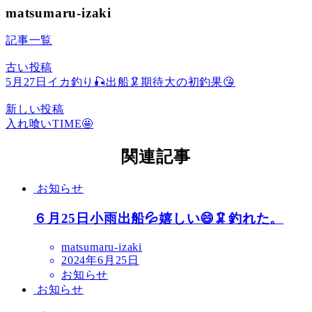
matsumaru-izaki
記事一覧
古い投稿
5月27日イカ釣り🎣出船🦑期待大の初釣果😘
新しい投稿
入れ喰いTIME🤩
関連記事
お知らせ
６月25日小雨出船💦嬉しい😄🦑釣れた。
matsumaru-izaki
2024年6月25日
お知らせ
お知らせ