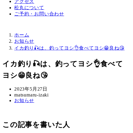
アクセス
松丸について
ご予約・お問い合わせ
ホーム
お知らせ
イカ釣り🎣は、釣ってヨシ👌食べてヨシ😁良ね😘
イカ釣り🎣は、釣ってヨシ👌食べて
ヨシ😁良ね😘
投
2023年5月27日
稿
著
matsumaru-izaki
カ
お知らせ
日
者
テ
ゴ
リ
この記事を書いた人
ー