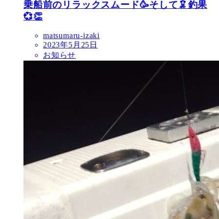
乗船前のリラックスムード🥳そして🦑釣果
💞👏
matsumaru-izaki
2023年5月25日
お知らせ