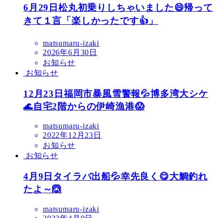
6月29日松丸初乗りしちゃいました😄帰って
きて１言「楽しかったです👍」
matsumaru-izaki
2026年6月30日
お知らせ
お知らせ
12月23日福岡市暴風雪警報💦博多湾大シケ
🌊自宅2階からの伊崎漁港😱
matsumaru-izaki
2022年12月23日
お知らせ
お知らせ
4月9日タイラバ出船💦幸先良く😋大鯛釣れ
たよ～🙆
matsumaru-izaki