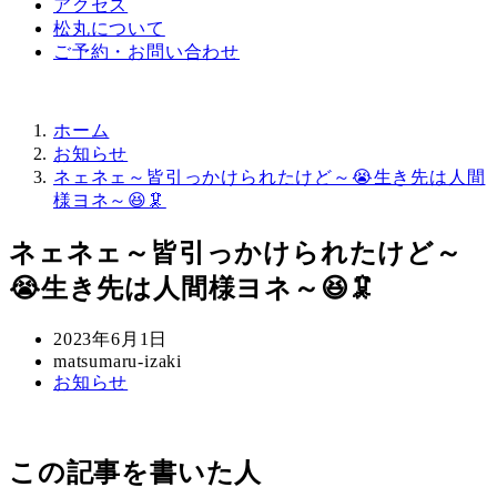
アクセス
松丸について
ご予約・お問い合わせ
ホーム
お知らせ
ネェネェ～皆引っかけられたけど～😭生き先は人間
様ヨネ～😆🦑
ネェネェ～皆引っかけられたけど～
😭生き先は人間様ヨネ～😆🦑
投
2023年6月1日
稿
著
matsumaru-izaki
カ
お知らせ
日
者
テ
ゴ
リ
この記事を書いた人
ー