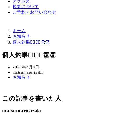
アクセス
松丸について
ご予約・お問い合わせ
ホーム
お知らせ
個人釣果👨‍❤️‍💋‍👨👏👏
個人釣果👨‍❤️‍💋‍👨👏👏
投
2023年7月4日
稿
著
matsumaru-izaki
カ
お知らせ
日
者
テ
ゴ
リ
この記事を書いた人
ー
matsumaru-izaki