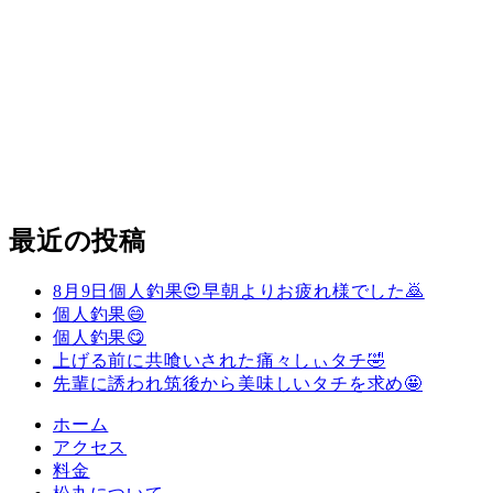
最近の投稿
8月9日個人釣果😍早朝よりお疲れ様でした🙇
個人釣果😄
個人釣果😋
上げる前に共喰いされた痛々しぃタチ🤣
先輩に誘われ筑後から美味しいタチを求め🤩
ホーム
アクセス
料金