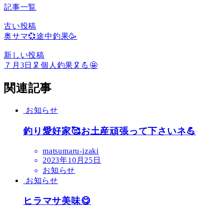
記事一覧
古い投稿
奥サマ💞途中釣果🥳
新しい投稿
７月3日🦑個人釣果🦑💪🤩
関連記事
お知らせ
釣り愛好家🥰お土産頑張って下さいネ💪
matsumaru-izaki
2023年10月25日
お知らせ
お知らせ
ヒラマサ美味😋