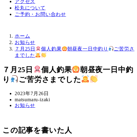
アクセス
松丸について
ご予約・お問い合わせ
ホーム
お知らせ
７月25日
個人釣果
朝昼夜一日中釣り
ご苦労さ
までした
７月25日
個人釣果
朝昼夜一日中釣
り
ご苦労さまでした
投
2023年7月26日
稿
著
matsumaru-izaki
カ
お知らせ
日
者
テ
ゴ
リ
この記事を書いた人
ー