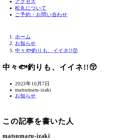
アクセス
松丸について
ご予約・お問い合わせ
ホーム
お知らせ
中々🐟釣りも、イイネ!!😚
中々🐟釣りも、イイネ!!😚
投
2023年10月7日
稿
著
matsumaru-izaki
カ
お知らせ
日
者
テ
ゴ
リ
この記事を書いた人
ー
matsumaru-izaki