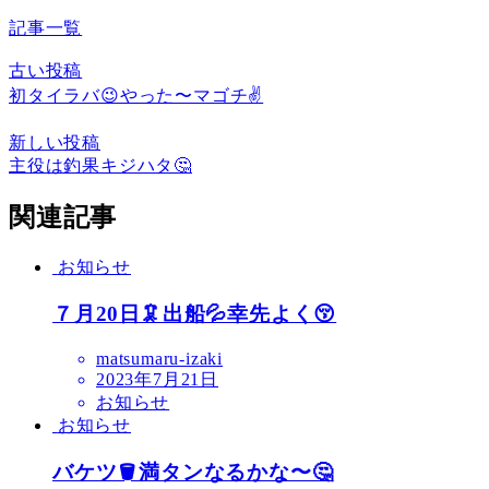
記事一覧
古い投稿
初タイラバ😉やった〜マゴチ✌️
新しい投稿
主役は釣果キジハタ🤔
関連記事
お知らせ
７月20日🦑出船💦幸先よく😚
matsumaru-izaki
2023年7月21日
お知らせ
お知らせ
バケツ🪣満タンなるかな〜🤔