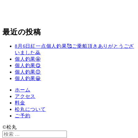
最近の投稿
8月6日紅一点個人釣果🥰ご乗船頂きありがとうござ
いました🙇
個人釣果🤩
個人釣果😋
個人釣果😊
個人釣果😀
ホーム
アクセス
料金
松丸について
ご予約
©️松丸
検