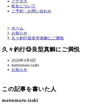
アクセス
松丸について
ご予約・お問い合わせ
ホーム
お知らせ
久々釣行😋良型真鯛にご満悦
久々釣行😋良型真鯛にご満悦
投
2024年4月6日
稿
著
matsumaru-izaki
カ
お知らせ
日
者
テ
ゴ
リ
この記事を書いた人
ー
matsumaru-izaki