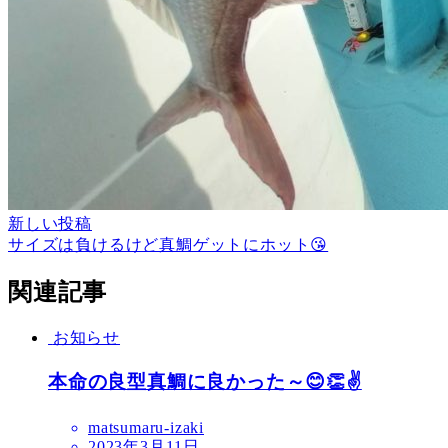
新しい投稿
サイズは負けるけど真鯛ゲットにホット😘
関連記事
お知らせ
本命の良型真鯛に良かった～😊👏✌️
matsumaru-izaki
2023年3月11日