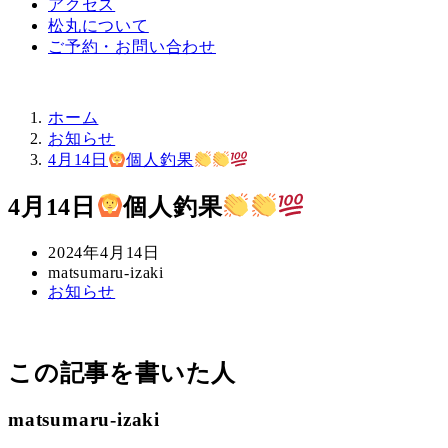
アクセス
松丸について
ご予約・お問い合わせ
ホーム
お知らせ
4月14日
個人釣果
4月14日
個人釣果
投
2024年4月14日
稿
著
matsumaru-izaki
カ
お知らせ
日
者
テ
ゴ
リ
この記事を書いた人
ー
matsumaru-izaki