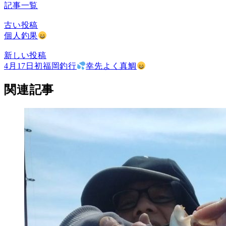
記事一覧
古い投稿
個人釣果
新しい投稿
4月17日初福岡釣行
幸先よく真鯛
関連記事