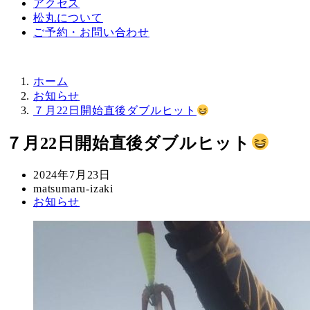
アクセス
松丸について
ご予約・お問い合わせ
ホーム
お知らせ
７月22日開始直後ダブルヒット
７月22日開始直後ダブルヒット
投
2024年7月23日
稿
著
matsumaru-izaki
カ
お知らせ
日
者
テ
ゴ
リ
ー