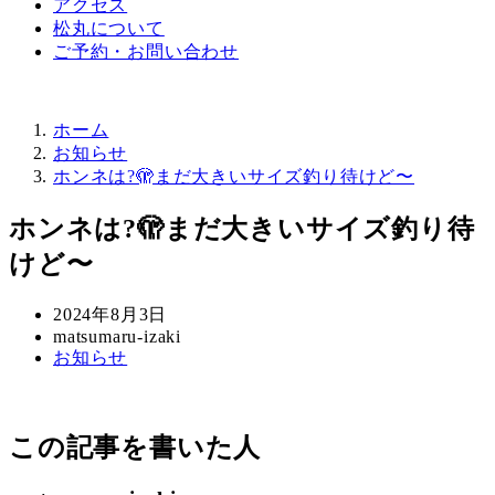
アクセス
松丸について
ご予約・お問い合わせ
ホーム
お知らせ
ホンネは?🫣まだ大きいサイズ釣り待けど〜
ホンネは?🫣まだ大きいサイズ釣り待
けど〜
投
2024年8月3日
稿
著
matsumaru-izaki
カ
お知らせ
日
者
テ
ゴ
リ
この記事を書いた人
ー