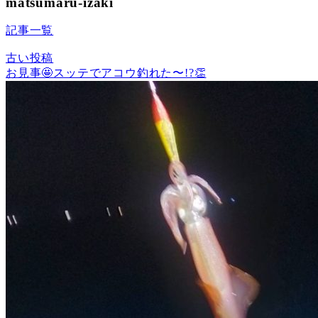
matsumaru-izaki
記事一覧
古い投稿
お見事🤩スッテでアコウ釣れた〜!?👏