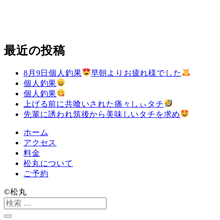
最近の投稿
8月9日個人釣果
早朝よりお疲れ様でした
個人釣果
個人釣果
上げる前に共喰いされた痛々しぃタチ
先輩に誘われ筑後から美味しいタチを求め
ホーム
アクセス
料金
松丸について
ご予約
©️松丸
検
索