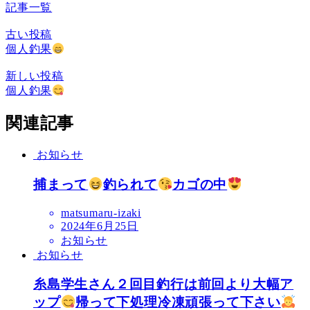
記事一覧
古い投稿
個人釣果
新しい投稿
個人釣果
関連記事
お知らせ
捕まって
釣られて
カゴの中
matsumaru-izaki
2024年6月25日
お知らせ
お知らせ
糸島学生さん２回目釣行は前回より大幅ア
ップ
帰って下処理冷凍頑張って下さい