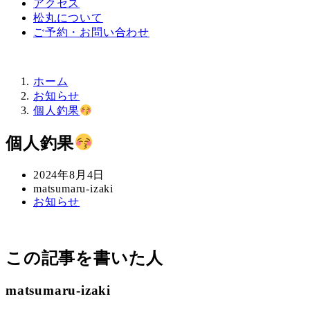
アクセス
松丸について
ご予約・お問い合わせ
ホーム
お知らせ
個人釣果
個人釣果
投
2024年8月4日
稿
著
matsumaru-izaki
カ
お知らせ
日
者
テ
ゴ
リ
この記事を書いた人
ー
matsumaru-izaki