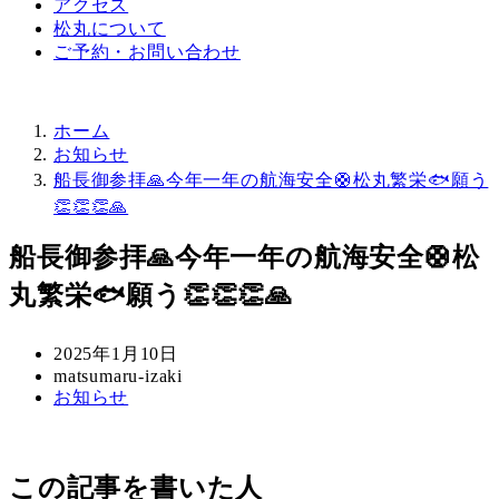
アクセス
松丸について
ご予約・お問い合わせ
ホーム
お知らせ
船長御参拝🙏今年一年の航海安全🛟松丸繁栄🐟願う
👏👏👏🙏
船長御参拝🙏今年一年の航海安全🛟松
丸繁栄🐟願う👏👏👏🙏
投
2025年1月10日
稿
著
matsumaru-izaki
カ
お知らせ
日
者
テ
ゴ
リ
この記事を書いた人
ー