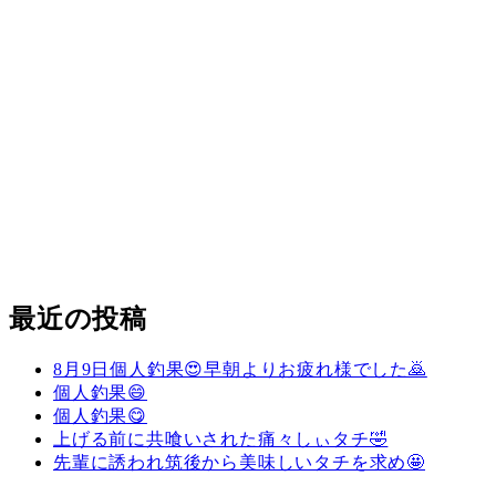
最近の投稿
8月9日個人釣果😍早朝よりお疲れ様でした🙇
個人釣果😄
個人釣果😋
上げる前に共喰いされた痛々しぃタチ🤣
先輩に誘われ筑後から美味しいタチを求め🤩