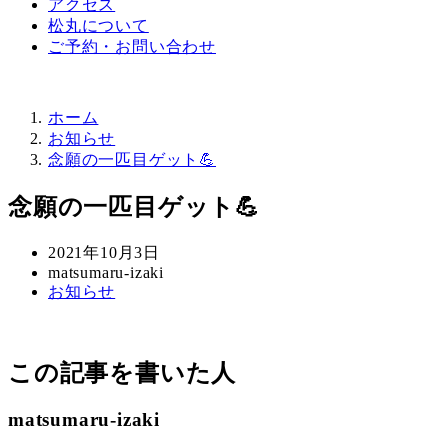
アクセス
松丸について
ご予約・お問い合わせ
ホーム
お知らせ
念願の一匹目ゲット💪
念願の一匹目ゲット💪
投
2021年10月3日
稿
著
matsumaru-izaki
カ
お知らせ
日
者
テ
ゴ
リ
この記事を書いた人
ー
matsumaru-izaki