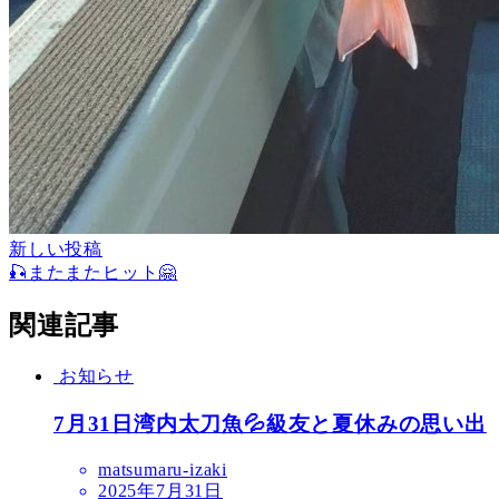
新しい投稿
🎣またまたヒット🤗
関連記事
お知らせ
7月31日湾内太刀魚💦級友と夏休みの思い出
matsumaru-izaki
2025年7月31日