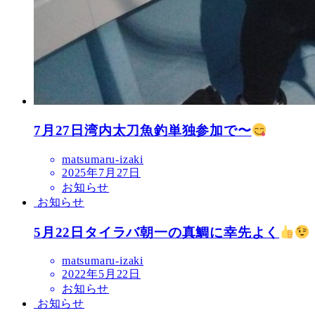
7月27日湾内太刀魚釣単独参加で〜
matsumaru-izaki
2025年7月27日
お知らせ
お知らせ
5月22日タイラバ朝一の真鯛に幸先よく
matsumaru-izaki
2022年5月22日
お知らせ
お知らせ