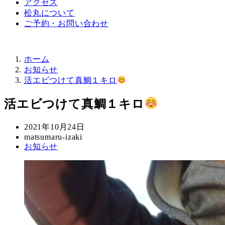
アクセス
松丸について
ご予約・お問い合わせ
ホーム
お知らせ
活エビつけて真鯛１キロ
活エビつけて真鯛１キロ
投
2021年10月24日
稿
著
matsumaru-izaki
カ
お知らせ
日
者
テ
ゴ
リ
ー