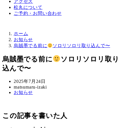
アクセス
松丸について
ご予約・お問い合わせ
ホーム
お知らせ
烏賊墨でる前に
ソロリソロリ取り込んで〜
烏賊墨でる前に
ソロリソロリ取り
込んで〜
投
2025年7月24日
稿
著
matsumaru-izaki
カ
お知らせ
日
者
テ
ゴ
リ
この記事を書いた人
ー