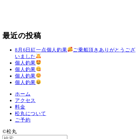
最近の投稿
8月6日紅一点個人釣果
ご乗船頂きありがとうござ
いました
個人釣果
個人釣果
個人釣果
個人釣果
ホーム
アクセス
料金
松丸について
ご予約
©️松丸
検