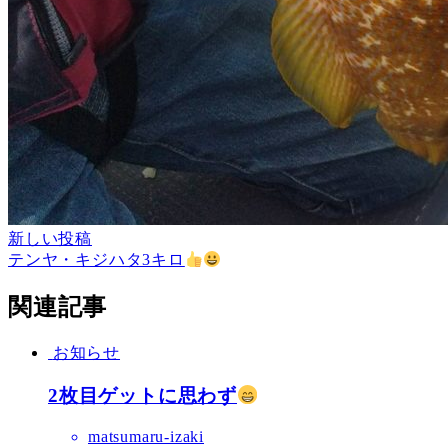
新しい投稿
テンヤ・キジハタ3キロ
関連記事
お知らせ
2枚目ゲットに思わず
matsumaru-izaki