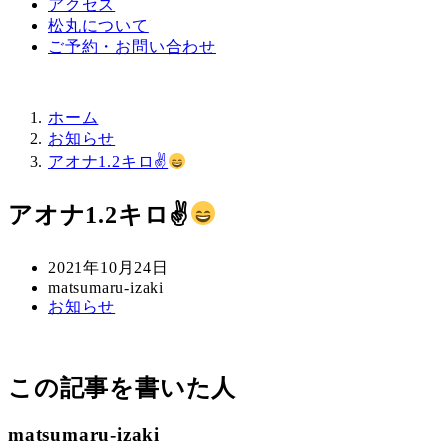
アクセス
松丸について
ご予約・お問い合わせ
ホーム
お知らせ
アオナ1.2キロ✌
アオナ1.2キロ✌
投
2021年10月24日
稿
著
matsumaru-izaki
カ
お知らせ
日
者
テ
ゴ
リ
この記事を書いた人
ー
matsumaru-izaki