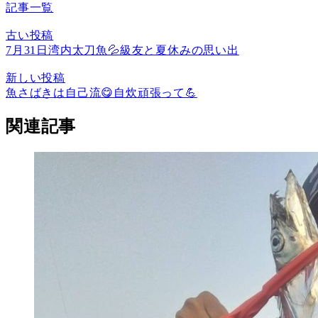
記事一覧
古い投稿
7月31日湾内太刀魚💦級友と夏休みの思い出
新しい投稿
魚さばきは自己流😋自炊頑張って💪
関連記事