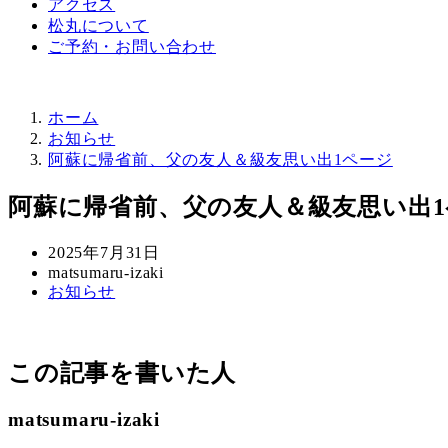
アクセス
松丸について
ご予約・お問い合わせ
ホーム
お知らせ
阿蘇に帰省前、父の友人＆級友思い出1ページ
阿蘇に帰省前、父の友人＆級友思い出
投
2025年7月31日
稿
著
matsumaru-izaki
カ
お知らせ
日
者
テ
ゴ
リ
この記事を書いた人
ー
matsumaru-izaki