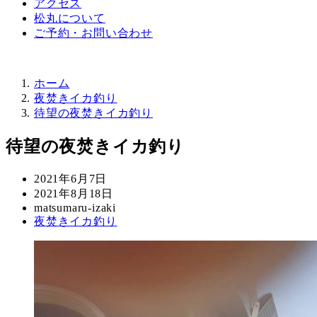
アクセス
松丸について
ご予約・お問い合わせ
ホーム
夜焚きイカ釣り
待望の夜焚きイカ釣り
待望の夜焚きイカ釣り
投
2021年6月7日
稿
更
2021年8月18日
日
新
著
matsumaru-izaki
カ
夜焚きイカ釣り
日
者
テ
ゴ
リ
ー