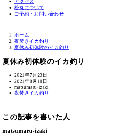
アクセス
松丸について
ご予約・お問い合わせ
ホーム
夜焚きイカ釣り
夏休み初体験のイカ釣り
夏休み初体験のイカ釣り
投
2021年7月23日
稿
更
2021年8月18日
日
新
著
matsumaru-izaki
カ
夜焚きイカ釣り
日
者
テ
ゴ
リ
この記事を書いた人
ー
matsumaru-izaki