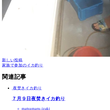
新しい投稿
家族で参加のイカ釣り
関連記事
夜焚きイカ釣り
７月９日夜焚きイカ釣り
matsumaru-izaki