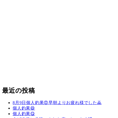
最近の投稿
8月9日個人釣果😍早朝よりお疲れ様でした🙇
個人釣果😄
個人釣果😋