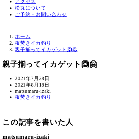
アクセス
松丸について
ご予約・お問い合わせ
ホーム
夜焚きイカ釣り
親子揃ってイカゲット🙆🤗
親子揃ってイカゲット🙆🤗
投
2021年7月28日
稿
更
2021年8月18日
日
新
著
matsumaru-izaki
カ
夜焚きイカ釣り
日
者
テ
ゴ
リ
この記事を書いた人
ー
matsumaru-izaki