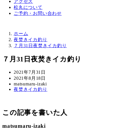
アクセス
松丸について
ご予約・お問い合わせ
ホーム
夜焚きイカ釣り
７月31日夜焚きイカ釣り
７月31日夜焚きイカ釣り
投
2021年7月31日
稿
更
2021年8月18日
日
新
著
matsumaru-izaki
カ
夜焚きイカ釣り
日
者
テ
ゴ
リ
この記事を書いた人
ー
matsumaru-izaki