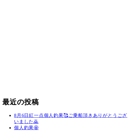
最近の投稿
8月6日紅一点個人釣果🥰ご乗船頂きありがとうござ
いました🙇
個人釣果🤩