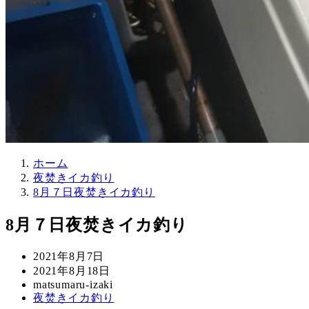
ホーム
夜焚きイカ釣り
8月７日夜焚きイカ釣り
8月７日夜焚きイカ釣り
投
2021年8月7日
稿
更
2021年8月18日
日
新
著
matsumaru-izaki
カ
夜焚きイカ釣り
日
者