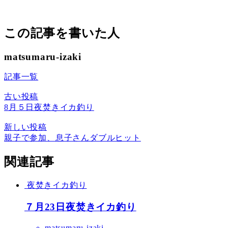
テ
ゴ
リ
この記事を書いた人
ー
matsumaru-izaki
記事一覧
古い投稿
8月５日夜焚きイカ釣り
新しい投稿
親子で参加、息子さんダブルヒット
関連記事
夜焚きイカ釣り
７月23日夜焚きイカ釣り
matsumaru-izaki