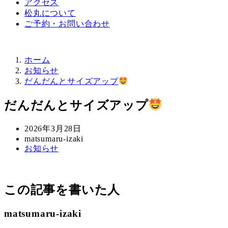
アクセス
松丸について
ご予約・お問い合わせ
ホーム
お知らせ
だんだんとサイズアップ
だんだんとサイズアップ
投
2026年3月28日
稿
著
matsumaru-izaki
カ
お知らせ
日
者
テ
ゴ
リ
この記事を書いた人
ー
matsumaru-izaki