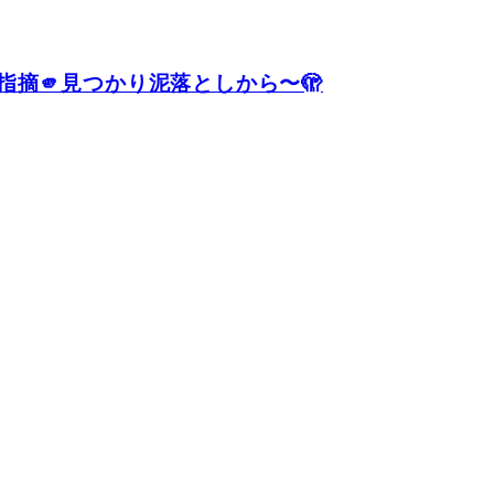
摘🫵見つかり泥落としから〜🫣