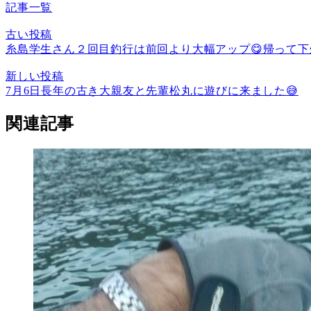
記事一覧
古い投稿
糸島学生さん２回目釣行は前回より大幅アップ😋帰って
新しい投稿
7月6日長年の古き大親友と先輩松丸に遊びに来ました😅
関連記事