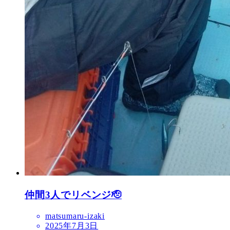
仲間3人でリベンジ🫡
matsumaru-izaki
2025年7月3日