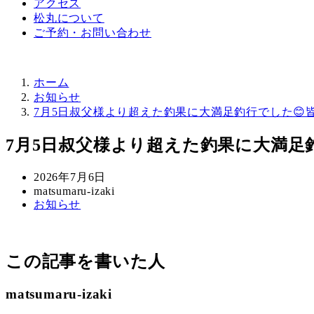
アクセス
松丸について
ご予約・お問い合わせ
ホーム
お知らせ
7月5日叔父様より超えた釣果に大満足釣行でした😊
7月5日叔父様より超えた釣果に大満足
投
2026年7月6日
稿
著
matsumaru-izaki
カ
お知らせ
日
者
テ
ゴ
リ
この記事を書いた人
ー
matsumaru-izaki