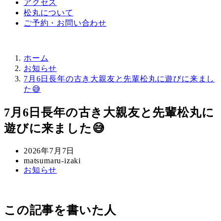
アクセス
松丸について
ご予約・お問い合わせ
ホーム
お知らせ
7月6日長年の古き大親友と先輩松丸に遊びに来まし
た😅
7月6日長年の古き大親友と先輩松丸に
遊びに来ました😅
投
2026年7月7日
稿
著
matsumaru-izaki
カ
お知らせ
日
者
テ
ゴ
リ
この記事を書いた人
ー