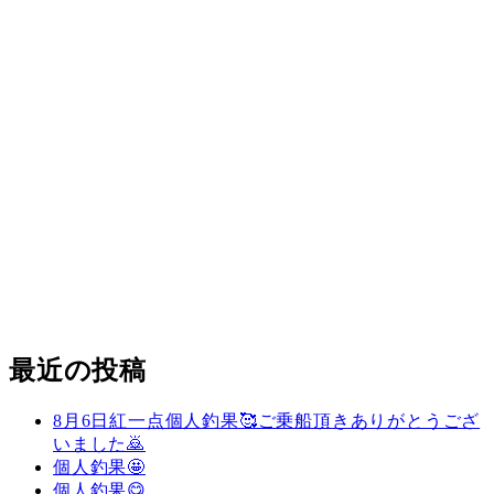
最近の投稿
8月6日紅一点個人釣果🥰ご乗船頂きありがとうござ
いました🙇
個人釣果🤩
個人釣果😋