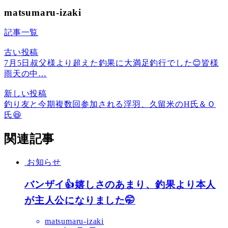
matsumaru-izaki
記事一覧
古い投稿
7月5日叔父様より超えた釣果に大満足釣行でした😊皆様
雨天の中…
新しい投稿
釣り友と今期複数回参加される浮羽、久留米のH氏＆Ｏ
氏😆
関連記事
お知らせ
バンザイ👍嬉しさのあまり、釣果より本人
が主人公になりました🤭
matsumaru-izaki