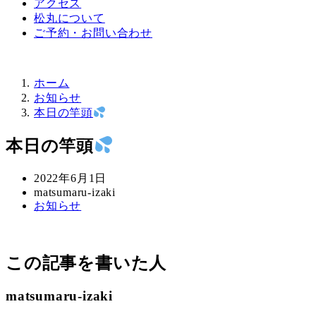
アクセス
松丸について
ご予約・お問い合わせ
ホーム
お知らせ
本日の竿頭
本日の竿頭
投
2022年6月1日
稿
著
matsumaru-izaki
カ
お知らせ
日
者
テ
ゴ
リ
この記事を書いた人
ー
matsumaru-izaki