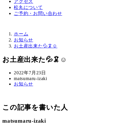
アクセス
松丸について
ご予約・お問い合わせ
ホーム
お知らせ
お土産出来た💦🦑☺️
お土産出来た💦🦑☺️
投
2022年7月23日
稿
著
matsumaru-izaki
カ
お知らせ
日
者
テ
ゴ
リ
この記事を書いた人
ー
matsumaru-izaki