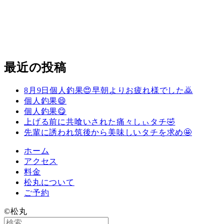
最近の投稿
8月9日個人釣果😍早朝よりお疲れ様でした🙇
個人釣果😄
個人釣果😋
上げる前に共喰いされた痛々しぃタチ🤣
先輩に誘われ筑後から美味しいタチを求め🤩
ホーム
アクセス
料金
松丸について
ご予約
©️松丸
検