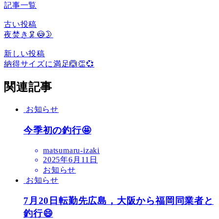
記事一覧
古い投稿
夜焚き🦑😳🌛
新しい投稿
納得サイズに満足🙆👏💞
関連記事
お知らせ
今季初の釣行🤩
matsumaru-izaki
2025年6月11日
お知らせ
お知らせ
7月20日転勤先広島，大阪から福岡同業者と
釣行😄