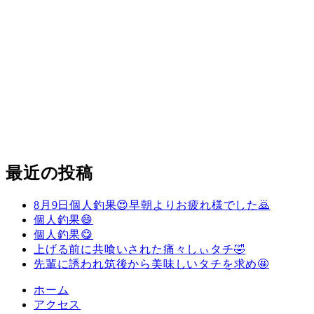
最近の投稿
8月9日個人釣果😍早朝よりお疲れ様でした🙇
個人釣果😄
個人釣果😋
上げる前に共喰いされた痛々しぃタチ🤣
先輩に誘われ筑後から美味しいタチを求め🤩
ホーム
アクセス