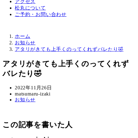
アクセス
松丸について
ご予約・お問い合わせ
ホーム
お知らせ
アタリがきても上手くのってくれずバレたり🤣
アタリがきても上手くのってくれず
バレたり🤣
投
2022年11月26日
稿
著
matsumaru-izaki
カ
お知らせ
日
者
テ
ゴ
リ
この記事を書いた人
ー