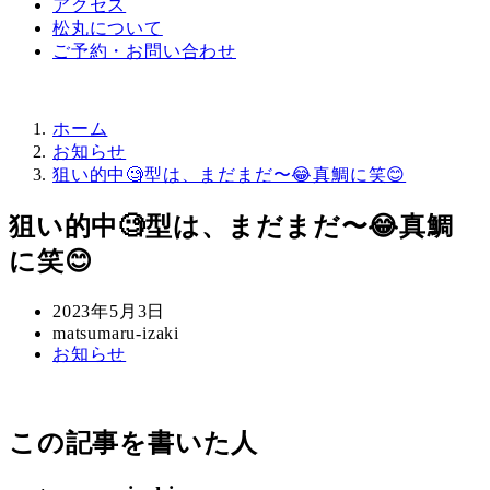
アクセス
松丸について
ご予約・お問い合わせ
ホーム
お知らせ
狙い的中🧐型は、まだまだ〜😂真鯛に笑😊
狙い的中🧐型は、まだまだ〜😂真鯛
に笑😊
投
2023年5月3日
稿
著
matsumaru-izaki
カ
お知らせ
日
者
テ
ゴ
リ
この記事を書いた人
ー