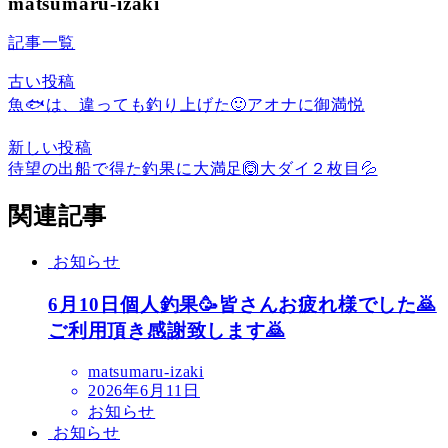
matsumaru-izaki
記事一覧
古い投稿
魚🐟は、違っても釣り上げた🙂アオナに御満悦
新しい投稿
待望の出船で得た釣果に大満足🙆大ダイ２枚目💦
関連記事
お知らせ
6月10日個人釣果🥳皆さんお疲れ様でした🙇
ご利用頂き感謝致します🙇
matsumaru-izaki
2026年6月11日
お知らせ
お知らせ