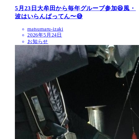
5月23日大牟田から毎年グループ参加😆風・
波はいらんばってん〜😅
matsumaru-izaki
2026年5月24日
お知らせ