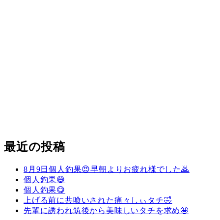
最近の投稿
8月9日個人釣果😍早朝よりお疲れ様でした🙇
個人釣果😄
個人釣果😋
上げる前に共喰いされた痛々しぃタチ🤣
先輩に誘われ筑後から美味しいタチを求め🤩