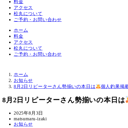
料金
アクセス
松丸について
ご予約・お問い合わせ
ホーム
料金
アクセス
松丸について
ご予約・お問い合わせ
ホーム
お知らせ
8月2日リピーターさん勢揃いの本日は
個人釣果掲
8月2日リピーターさん勢揃いの本日は
投
2025年8月3日
稿
著
matsumaru-izaki
カ
お知らせ
日
者