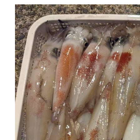
テ
ゴ
リ
ー