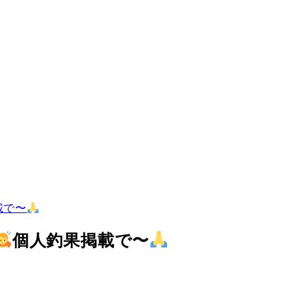
載で〜
個人釣果掲載で〜