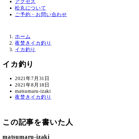
アクセス
松丸について
ご予約・お問い合わせ
ホーム
夜焚きイカ釣り
イカ釣り
イカ釣り
投
2021年7月31日
稿
更
2021年8月18日
日
新
著
matsumaru-izaki
カ
夜焚きイカ釣り
日
者
テ
ゴ
リ
この記事を書いた人
ー
matsumaru-izaki