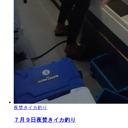
夜焚きイカ釣り
７月９日夜焚きイカ釣り